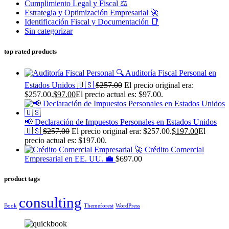
Cumplimiento Legal y Fiscal ⚖️
Estrategia y Optimización Empresarial 🚀
Identificación Fiscal y Documentación 📑
Sin categorizar
top rated products
🔍 Auditoría Fiscal Personal en
Estados Unidos 🇺🇸
$
257.00
El precio original era:
$257.00.
$
97.00
El precio actual es: $97.00.
📢 Declaración de Impuestos Personales en Estados Unidos
🇺🇸
$
257.00
El precio original era: $257.00.
$
197.00
El
precio actual es: $197.00.
🚀 Crédito Comercial
Empresarial en EE. UU. 💼
$
697.00
product tags
consulting
Book
Themeforest
WordPress