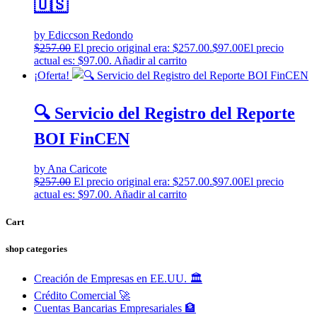
🇺🇸
by Ediccson Redondo
$
257.00
El precio original era: $257.00.
$
97.00
El precio
actual es: $97.00.
Añadir al carrito
¡Oferta!
🔍 Servicio del Registro del Reporte
BOI FinCEN
by Ana Caricote
$
257.00
El precio original era: $257.00.
$
97.00
El precio
actual es: $97.00.
Añadir al carrito
Cart
shop categories
Creación de Empresas en EE.UU. 🏛️
Crédito Comercial 🚀
Cuentas Bancarias Empresariales 🏦