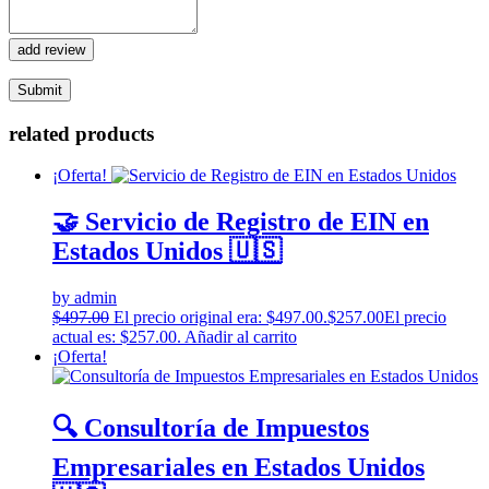
add review
related products
¡Oferta!
🤝 Servicio de Registro de EIN en
Estados Unidos 🇺🇸
by admin
$
497.00
El precio original era: $497.00.
$
257.00
El precio
actual es: $257.00.
Añadir al carrito
¡Oferta!
🔍 Consultoría de Impuestos
Empresariales en Estados Unidos